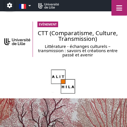
Aller au menu
Aller au contenu
Go to footer
FR
M
Paramétrage
EVÈNEMENT
CTT (Comparatisme, Culture,
Transmission)
Littérature - échanges culturels –
transmission : savoirs et créations entre
passé et avenir