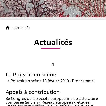
Accueil
Accueil
/
Actualités
Actualités
1
Le Pouvoir en scène
Le Pouvoir en scène 15 février 2019 - Programme
Appels à contribution
8e Congrès de la Société européenne de Littérature
comparée (ancien « Réseau européen d'études
littéraires comparées » ), Lille 2019 (26 au 30 août)